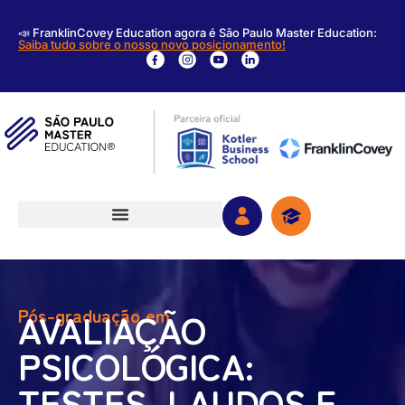
📣 FranklinCovey Education agora é São Paulo Master Education:
Saiba tudo sobre o nosso novo posicionamento!
Pós-graduação em
AVALIAÇÃO
PSICOLÓGICA:
TESTES, LAUDOS E