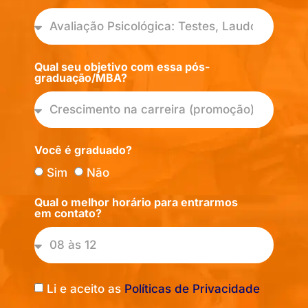
Qual seu objetivo com essa pós-
graduação/MBA?
Você é graduado?
Sim
Não
Qual o melhor horário para entrarmos
em contato?
Li e aceito as
Políticas de Privacidade