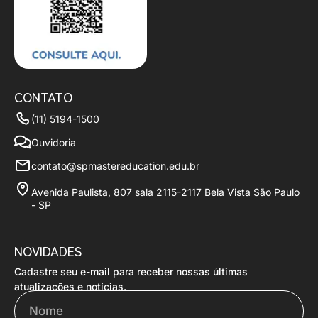
CONTATO
(11) 5194-1500
Ouvidoria
contato@spmastereducation.edu.br
Avenida Paulista, 807 sala 2115-2117 Bela Vista São Paulo
- SP
NOVIDADES
Cadastre seu e-mail para receber nossas últimas
Nome
atualizações e notícias.