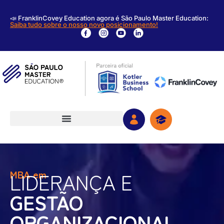
📣 FranklinCovey Education agora é São Paulo Master Education:
Saiba tudo sobre o nosso novo posicionamento!
MBA em
LIDERANÇA E
GESTÃO
ORGANIZACIONAL