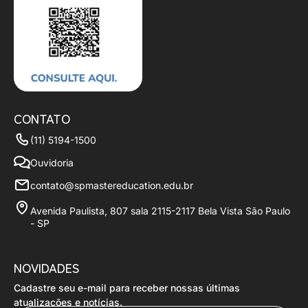
CONTATO
(11) 5194-1500
Ouvidoria
contato@spmastereducation.edu.br
Avenida Paulista, 807 sala 2115-2117 Bela Vista São Paulo
- SP
NOVIDADES
Cadastre seu e-mail para receber nossas últimas
Nome
atualizações e notícias.