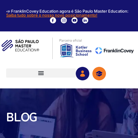
📣 FranklinCovey Education agora é São Paulo Master Education:
Saiba tudo sobre o nosso novo posicionamento!
BLOG