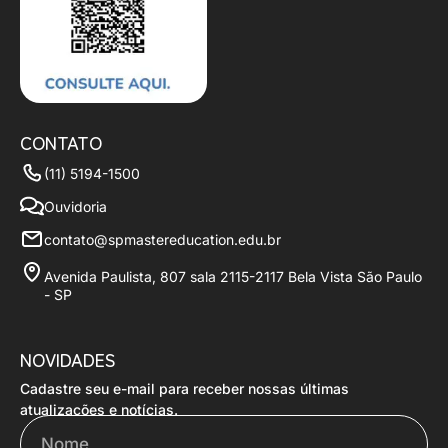
CONTATO
(11) 5194-1500
Ouvidoria
contato@spmastereducation.edu.br
Avenida Paulista, 807 sala 2115-2117 Bela Vista São Paulo
- SP
NOVIDADES
Cadastre seu e-mail para receber nossas últimas
Nome
atualizações e notícias.