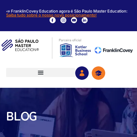
📣 FranklinCovey Education agora é São Paulo Master Education:
Saiba tudo sobre o nosso novo posicionamento!
BLOG