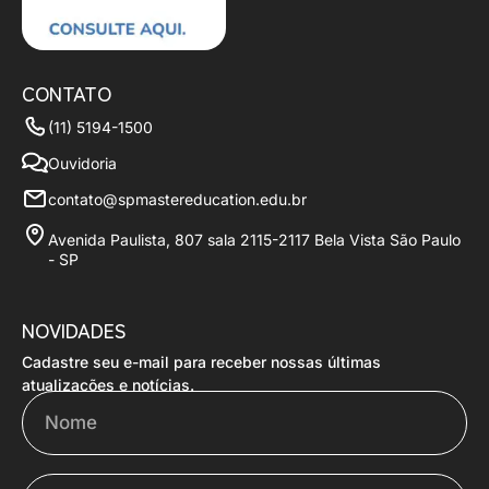
CONTATO
(11) 5194-1500
Ouvidoria
contato@spmastereducation.edu.br
Avenida Paulista, 807 sala 2115-2117 Bela Vista São Paulo
- SP
NOVIDADES
Cadastre seu e-mail para receber nossas últimas
Nome
atualizações e notícias.
E-mail